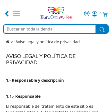
0
FERIA DE ABRIL
TEMATICAS
Aviso legal y política de privacidad
DISFRACES
AVISO LEGAL Y POLÍTICA DE
PRIVACIDAD
COMPLEMENTOS
1.- Responsable y descripción
MAQUILLAJE
1.1.- Responsable
FIESTA Y DECORACIÓN
El responsable del tratamiento de este sitio es