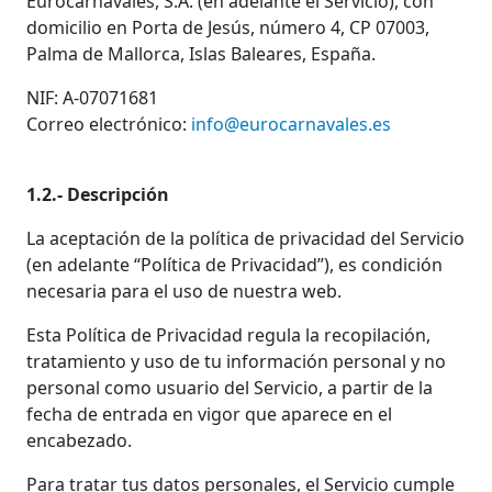
Eurocarnavales, S.A. (en adelante el Servicio), con
PIROTECNIA
domicilio en Porta de Jesús, número 4, CP 07003,
Palma de Mallorca, Islas Baleares, España.
DEPORTE Y OCIO
NIF: A-07071681
Correo electrónico:
info@eurocarnavales.es
DANZA Y BAILE
1.2.- Descripción
VESTUARIO PAYESES
La aceptación de la política de privacidad del Servicio
(en adelante “Política de Privacidad”), es condición
necesaria para el uso de nuestra web.
REVELACION
Esta Política de Privacidad regula la recopilación,
HALLOWEEN
tratamiento y uso de tu información personal y no
personal como usuario del Servicio, a partir de la
fecha de entrada en vigor que aparece en el
OUTLET
encabezado.
Para tratar tus datos personales, el Servicio cumple