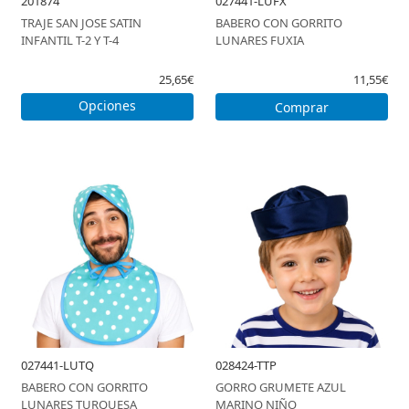
201874
027441-LUFX
TRAJE SAN JOSE SATIN
BABERO CON GORRITO
INFANTIL T-2 Y T-4
LUNARES FUXIA
25,65€
11,55€
Opciones
Comprar
027441-LUTQ
028424-TTP
BABERO CON GORRITO
GORRO GRUMETE AZUL
LUNARES TURQUESA
MARINO NIÑO