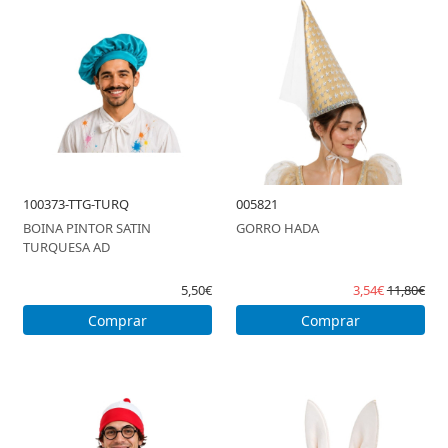
100373-TTG-TURQ
005821
BOINA PINTOR SATIN
GORRO HADA
TURQUESA AD
5,50€
3,54€
11,80€
Comprar
Comprar