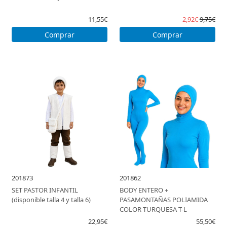
11,55€
2,92€
9,75€
Comprar
Comprar
201873
201862
SET PASTOR INFANTIL
BODY ENTERO +
(disponible talla 4 y talla 6)
PASAMONTAÑAS POLIAMIDA
COLOR TURQUESA T-L
22,95€
55,50€