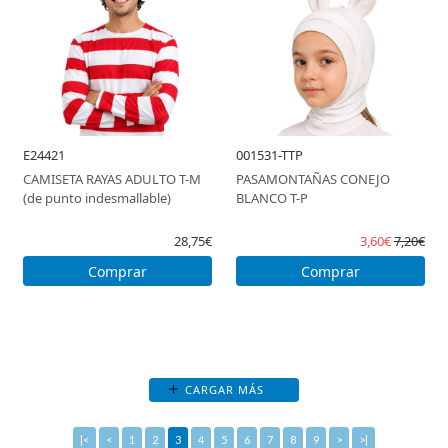
E24421
001531-TTP
CAMISETA RAYAS ADULTO T-M
PASAMONTAÑAS CONEJO
(de punto indesmallable)
BLANCO T-P
28,75€
3,60€
7,20€
Comprar
Comprar
CARGAR MÁS
|<
<
1
2
3
4
5
6
7
8
9
>
>|