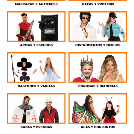
PIROTECNIA
DEPORTE Y OCIO
DANZA Y BAILE
VESTUARIO PAYESES
REVELACION
HALLOWEEN
OUTLET