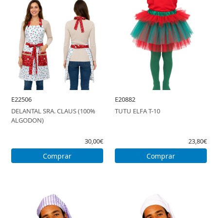
E22506
E20882
DELANTAL SRA. CLAUS (100%
TUTU ELFA T-10
ALGODON)
30,00€
23,80€
Comprar
Comprar