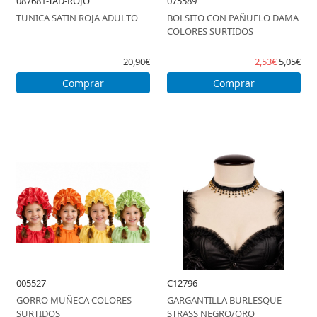
087681-TAD-ROJO
075589
TUNICA SATIN ROJA ADULTO
BOLSITO CON PAÑUELO DAMA
COLORES SURTIDOS
20,90€
2,53€
5,05€
Comprar
Comprar
005527
C12796
GORRO MUÑECA COLORES
GARGANTILLA BURLESQUE
SURTIDOS
STRASS NEGRO/ORO