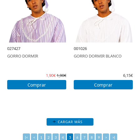
027427
001026
GORRO DORMIR
GORRO DORMIR BLANCO
1,90€
1,90€
6,15€
Comprar
Comprar
CARGAR MÁS
|<
<
1
2
3
4
5
6
7
8
9
>
>|