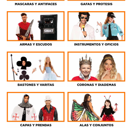
PIROTECNIA
DEPORTE Y OCIO
DANZA Y BAILE
VESTUARIO PAYESES
REVELACION
HALLOWEEN
OUTLET