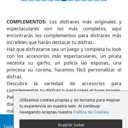
COMPLEMENTOS:
Los disfraces más originales y
espectaculares son los más completos, aquí
encontrarás los complementos para disfraces más
increíbles que harán destacar tu disfraz.
Haz que disfrazarse sea un juego y completa tu look
con los accesorios más espectaculares, un pirata
necesita su gárfio, un policía las esposas, una
princesa su corona, hacemos fácil personalizar el
disfraz.
Descubre la variedad de accesorios para
complementar tu disfraz o para crear el tuyo propio.
Pelucas, sombreros, alas, espadas, máscaras, gafas,
Utilizamos cookies propias y de terceros para mejorar
diademas, bisutería, guantes, pajaritas,… y mucho
tu experiencia en nuestra web. Al continuar
más.
navegando aceptas nuestra
Política de Cookies
Aceptar todas
Guia de compra
Condiciones de uso
Protección de datos