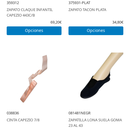
359312
375931-PLAT
ZAPATO CLAQUE INFANTIL
ZAPATO TACON PLATA
CAPEZIO 443C/B
69,20€
34,80€
Opciones
Opciones
038836
081481NEGR
CINTA CAPEZIO 7/8
ZAPATILLA LONA SUELA GOMA
23 AL 43