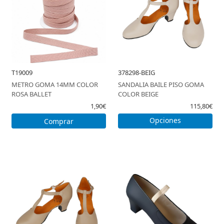
HORARIO DE TIENDA
GUÍA DE TALLAS
SOBRE NOSOTROS
T19009
378298-BEIG
METRO GOMA 14MM COLOR
SANDALIA BAILE PISO GOMA
MI CUENTA
ROSA BALLET
COLOR BEIGE
1,90€
115,80€
Opciones
Comprar