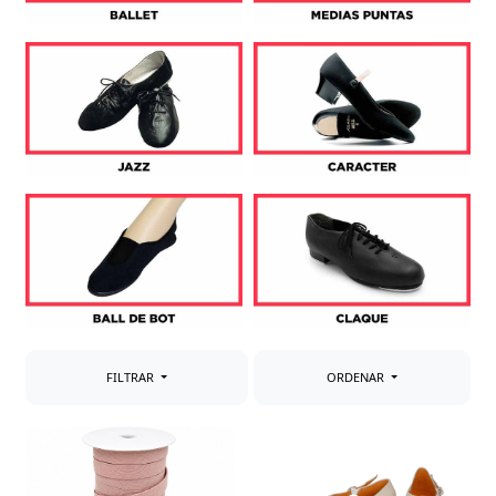
PIROTECNIA
DEPORTE Y OCIO
DANZA Y BAILE
VESTUARIO PAYESES
REVELACION
HALLOWEEN
FILTRAR
ORDENAR
OUTLET