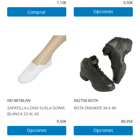
7,10€
9,50€
Opciones
Comprar
081481BLAN
042758-BOTA
ZAPATILLA LONA SUELA GOMA
BOTA SNEAKER 34 A 46
BLANCA 23 AL 43
9,50€
86,95€
Opciones
Opciones