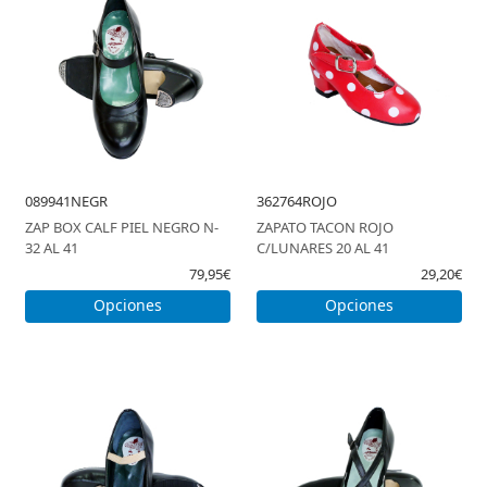
089941NEGR
362764ROJO
ZAP BOX CALF PIEL NEGRO N-
ZAPATO TACON ROJO
32 AL 41
C/LUNARES 20 AL 41
79,95€
29,20€
Opciones
Opciones