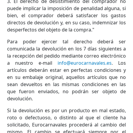
HORARIO DE TIENDA
3. El derecho de desistimiento del comprador no
puede implicar la imposición de penalidad alguna, si
bien, el comprador deberá satisfacer los gastos
GUÍA DE TALLAS
directos de devolución y, en su caso, indemnizar los
desperfectos del objeto de la compra."
SOBRE NOSOTROS
Para poder ejercer tal derecho deberá ser
comunicada la devolución en los 7 días siguientes a
la recepción del pedido mediante correo electrónico
MI CUENTA
a nuestro e-mail
info@eurocarnavales.es
. Los
artículos deberán estar en perfectas condiciones y
en su embalaje original, aquellos artículos que no
sean devueltos en las mismas condiciones en las
que fueron enviados, no podrán ser objeto de
devolución.
Si la devolución es por un producto en mal estado,
roto o defectuoso, o distinto al que el cliente ha
solicitado, Eurocarnavales procederá al cambio del
mismo. El cambio se efectuará siempre por el