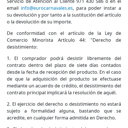
Servicio de Atención al Cliente 971 430 586 o en el
PIROTECNIA
email
info@eurocarnavales.es
, para poder instar a
su devolución y por tanto a la sustitución del artículo
o la devolución de su importe.
DEPORTE Y OCIO
De conformidad con el artículo de la Ley de
Comercio Minorista Artículo 44: "Derecho de
DANZA Y BAILE
desistimiento:
VESTUARIO PAYESES
1. El comprador podrá desistir libremente del
contrato dentro del plazo de siete días contados
desde la fecha de recepción del producto. En el caso
REVELACION
de que la adquisición del producto se efectuase
mediante un acuerdo de crédito, el desistimiento del
contrato principal implicará la resolución de aquél.
HALLOWEEN
2. El ejercicio del derecho o desistimiento no estará
sujeto a formalidad alguna, bastando que se
OUTLET
acredite, en cualquier forma admitida en Derecho.