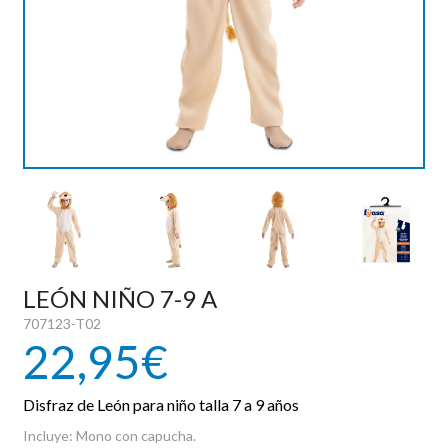
PIROTECNIA
DEPORTE Y OCIO
DANZA Y BAILE
VESTUARIO PAYESES
REVELACION
LEÓN NIÑO 7-9 A
707123-T02
HALLOWEEN
22,95€
OUTLET
Disfraz de León para niño talla 7 a 9 años
Incluye: Mono con capucha.