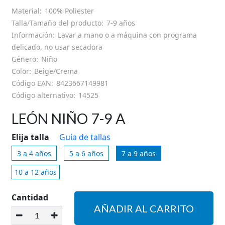
HORARIO DE TIENDA
Material:
100% Poliester
Talla/Tamaño del producto:
7-9 años
GUÍA DE TALLAS
Información:
Lavar a mano o a máquina con programa
delicado, no usar secadora
Género:
Niño
SOBRE NOSOTROS
Color:
Beige/Crema
Código EAN:
8423667149981
MI CUENTA
Código alternativo:
14525
LEÓN NIÑO 7-9 A
Elija talla
Guía de tallas
3 a 4 años
5 a 6 años
7 a 9 años
10 a 12 años
Cantidad
AÑADIR AL CARRITO