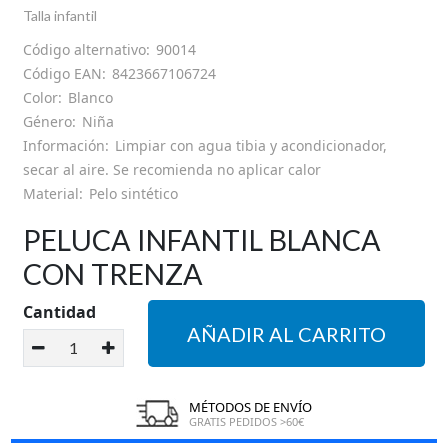
HORARIO DE TIENDA
Talla infantil
Código alternativo:
90014
GUÍA DE TALLAS
Código EAN:
8423667106724
Color:
Blanco
Género:
Niña
SOBRE NOSOTROS
Información:
Limpiar con agua tibia y acondicionador,
secar al aire. Se recomienda no aplicar calor
MI CUENTA
Material:
Pelo sintético
PELUCA INFANTIL BLANCA
CON TRENZA
Cantidad
AÑADIR AL CARRITO
MÉTODOS DE ENVÍO
GRATIS PEDIDOS >60€