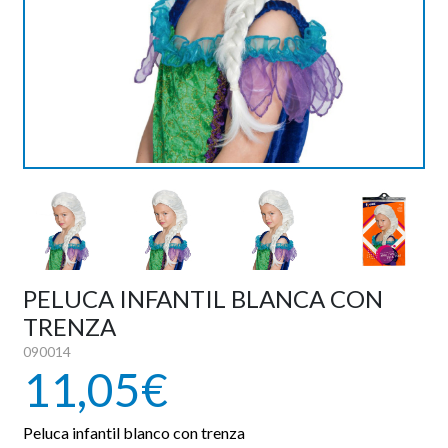
PIROTECNIA
DEPORTE Y OCIO
DANZA Y BAILE
VESTUARIO PAYESES
REVELACION
PELUCA INFANTIL BLANCA CON
TRENZA
HALLOWEEN
090014
11,05€
OUTLET
Peluca infantil blanco con trenza