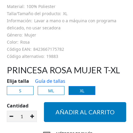
HORARIO DE TIENDA
Material:
100% Poliester
Talla/Tamaño del producto:
XL
GUÍA DE TALLAS
Información:
Lavar a mano o a máquina con programa
delicado, no usar secadora
Género:
Mujer
SOBRE NOSOTROS
Color:
Rosa
Código EAN:
8423667175782
MI CUENTA
Código alternativo:
19883
PRINCESA ROSA MUJER T-XL
Elija talla
Guía de tallas
S
ML
XL
Cantidad
AÑADIR AL CARRITO