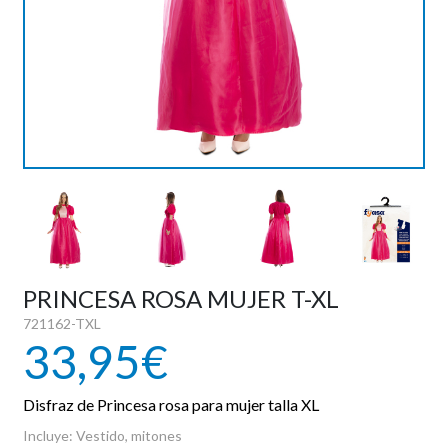
PIROTECNIA
DEPORTE Y OCIO
DANZA Y BAILE
VESTUARIO PAYESES
REVELACION
PRINCESA ROSA MUJER T-XL
721162-TXL
HALLOWEEN
33,95€
OUTLET
Disfraz de Princesa rosa para mujer talla XL
Incluye: Vestido, mitones