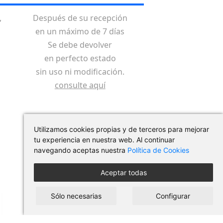
,
Después de su recepción
en un máximo de 7 días
Se debe devolver
en perfecto estado
sin uso ni modificación.
consulte aquí
Utilizamos cookies propias y de terceros para mejorar
tu experiencia en nuestra web. Al continuar
navegando aceptas nuestra
Política de Cookies
Aceptar todas
Sólo necesarias
Configurar