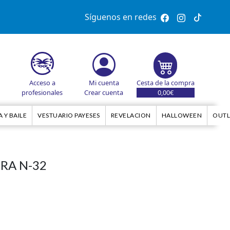
Síguenos en redes
Acceso a
Mi cuenta
Cesta de la compra
profesionales
Crear cuenta
0,00€
 Y BAILE
VESTUARIO PAYESES
REVELACION
HALLOWEEN
OUTL
GRA N-32