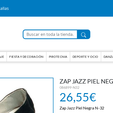
allas
AJE
FIESTA Y DECORACIÓN
PIROTECNIA
DEPORTE Y OCIO
DANZA
ZAP JAZZ PIEL NE
086899-N32
26,55€
Zap Jazz Piel Negra N-32