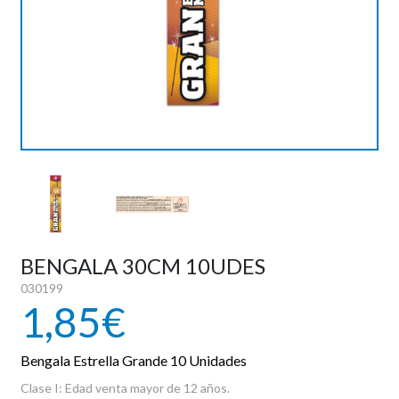
PIROTECNIA
DEPORTE Y OCIO
DANZA Y BAILE
VESTUARIO PAYESES
REVELACION
BENGALA 30CM 10UDES
030199
HALLOWEEN
1,85€
OUTLET
Bengala Estrella Grande 10 Unidades
Clase I: Edad venta mayor de 12 años.