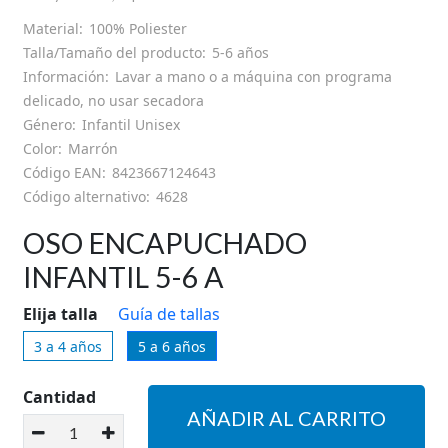
HORARIO DE TIENDA
Material:
100% Poliester
Talla/Tamaño del producto:
5-6 años
GUÍA DE TALLAS
Información:
Lavar a mano o a máquina con programa
delicado, no usar secadora
Género:
Infantil Unisex
SOBRE NOSOTROS
Color:
Marrón
Código EAN:
8423667124643
MI CUENTA
Código alternativo:
4628
OSO ENCAPUCHADO
INFANTIL 5-6 A
Elija talla
Guía de tallas
3 a 4 años
5 a 6 años
Cantidad
AÑADIR AL CARRITO