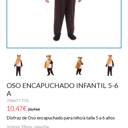
PIROTECNIA
DEPORTE Y OCIO
DANZA Y BAILE
VESTUARIO PAYESES
REVELACION
OSO ENCAPUCHADO INFANTIL 5-6
A
HALLOWEEN
706677-T01
10,47€
20,95€
OUTLET
Disfraz de Oso encapuchado para niño/a talla 5 a 6 años
Incluye: Mono, capucha.