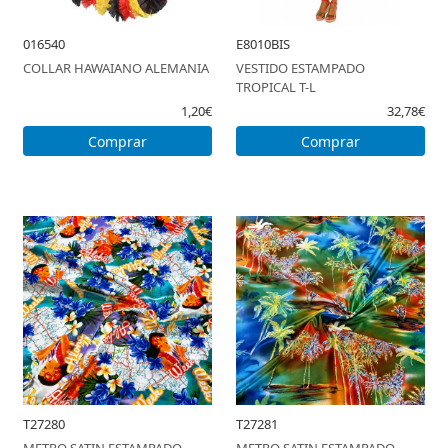
PIROTECNIA
016540
E8010BIS
COLLAR HAWAIANO ALEMANIA
VESTIDO ESTAMPADO
DEPORTE Y OCIO
TROPICAL T-L
1,20€
32,78€
DANZA Y BAILE
Comprar
Comprar
VESTUARIO PAYESES
REVELACION
HALLOWEEN
OUTLET
T27280
T27281