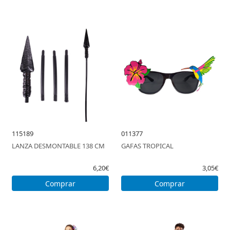
115189
011377
LANZA DESMONTABLE 138 CM
GAFAS TROPICAL
6,20€
3,05€
Comprar
Comprar