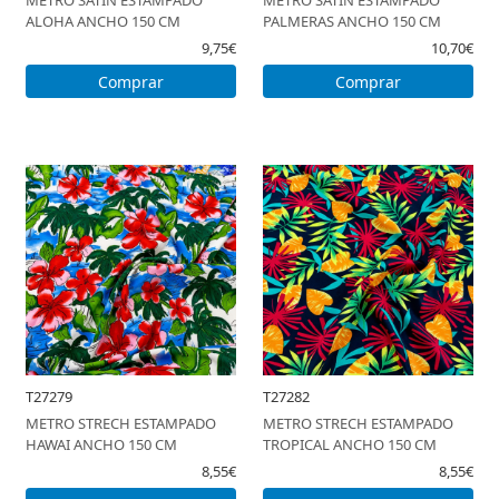
METRO SATIN ESTAMPADO
METRO SATIN ESTAMPADO
HORARIO DE TIENDA
ALOHA ANCHO 150 CM
PALMERAS ANCHO 150 CM
9,75€
10,70€
GUÍA DE TALLAS
Comprar
Comprar
SOBRE NOSOTROS
MI CUENTA
T27279
T27282
METRO STRECH ESTAMPADO
METRO STRECH ESTAMPADO
HAWAI ANCHO 150 CM
TROPICAL ANCHO 150 CM
8,55€
8,55€