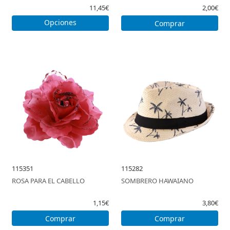
11,45€
2,00€
Opciones
Comprar
115351
115282
ROSA PARA EL CABELLO
SOMBRERO HAWAIANO
1,15€
3,80€
Comprar
Comprar