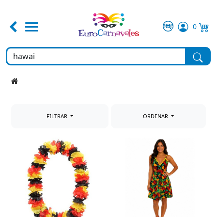
0
FERIA DE ABRIL
TEMATICAS
DISFRACES
FILTRAR
ORDENAR
COMPLEMENTOS
MAQUILLAJE
FIESTA Y DECORACIÓN