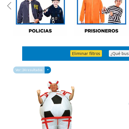
Previous
Eliminar filtros
¿Qué bus
Toggle Dropdown
Ver: 24 resultados