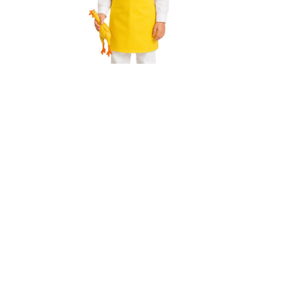
044011-T08-AMAR
044011-T
DELANTAL COCINERO TNT
4,98€
DELANTA
AMARILLO TALLA 8
FUXIA TA
Comprar