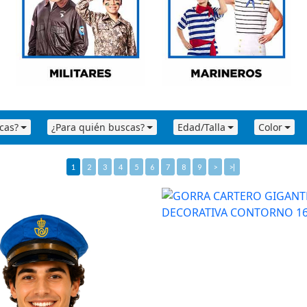
cas?
¿Para quién buscas?
Edad/Talla
Color
1
2
3
4
5
6
7
8
9
>
>|