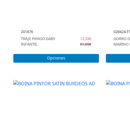
201876
028424-T
TRAJE PAYASO GABY
12,33€
GORRO G
INFANTIL
61,65€
MARINO
Opciones