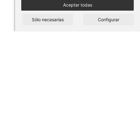
Aceptar todas
Sólo necesarias
Configurar
254021
4,98€
TRAJE PAYASO PINK T-M
32,76€
109,20€
Comprar