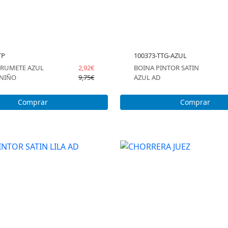
TP
100373-TTG-AZUL
RUMETE AZUL
2,92€
BOINA PINTOR SATIN
 NIÑO
9,75€
AZUL AD
Comprar
Comprar