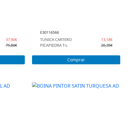
E30116566
37,90€
TUNICA CARTERO
13,18€
75,80€
PICAPIEDRA T-L
26,35€
Comprar