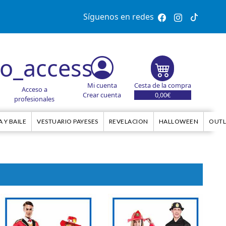
Síguenos en redes
Mi cuenta
Cesta de la compra
Acceso a
Crear cuenta
0,00€
profesionales
 Y BAILE
VESTUARIO PAYESES
REVELACION
HALLOWEEN
OUTL