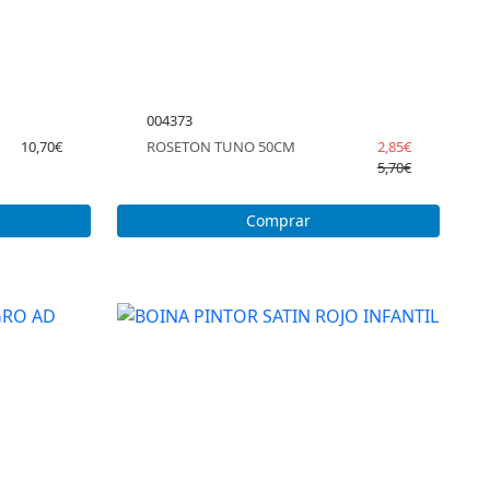
004373
10,70€
ROSETON TUNO 50CM
2,85€
5,70€
Comprar