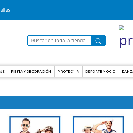
allas
AJE
FIESTA Y DECORACIÓN
PIROTECNIA
DEPORTE Y OCIO
DANZA