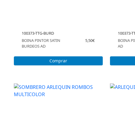
100373-TTG-BURD
100373-T
BOINA PINTOR SATIN
5,50€
BOINA PI
BURDEOS AD
AD
Comprar